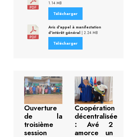
1.14 MB
Télécharger
Avis d'appel à manifestation
d'intèrêt général
| 2.24 MB
Télécharger
Ouverture
Coopération
de la
décentralisée
troisième
: Avé 2
session
amorce un