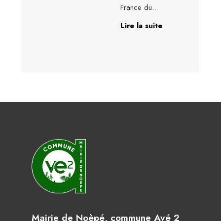
France du
...
Lire la suite
Mairie de Noèpé, commune Avé 2