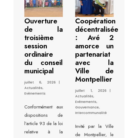
Ouverture
Coopération
de la
décentralisée
troisième
: Avé 2
session
amorce un
ordinaire
partenariat
du conseil
avec la
municipal
Ville de
Montpellier
juillet 6, 2026
|
Actualités
,
juillet 1, 2026
|
Evènements
Actualités
,
Evènements
,
Conformément aux
Gouvernance
,
Intercommunalité
dispositions de
l’article 93 de la loi
Invité par la Ville
relative à la
de Montpellier, le